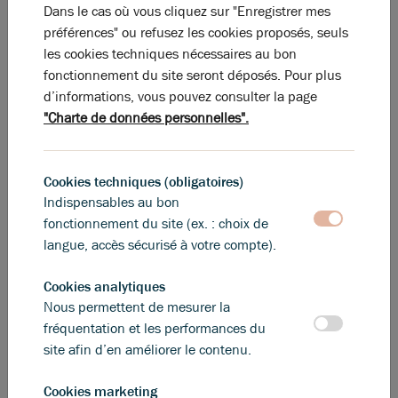
Dans le cas où vous cliquez sur "Enregistrer mes
La perle rare pour votre
projet immobilier
préférences" ou refusez les cookies proposés, seuls
Ces offres peuvent vous intéresser !
les cookies techniques nécessaires au bon
fonctionnement du site seront déposés. Pour plus
d’informations, vous pouvez consulter la page
"Charte de données personnelles".
Cookies techniques (obligatoires)
Indispensables au bon
fonctionnement du site (ex. : choix de
langue, accès sécurisé à votre compte).
Cookies analytiques
Nous permettent de mesurer la
Photos (2)
fréquentation et les performances du
site afin d’en améliorer le contenu.
A louer, Local commercial de 102 m2, secteur gare
Cookies marketing