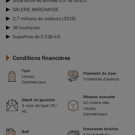
Situé entre les entrées EST et OUEST
GALERIE MARCHANDE
2,7 millions de visiteurs (2019)
36 boutiques
Superficie de 5 518 m2
Conditions financières
Type
Paiement du loyer
Locaux
Trimestriel d'avance
Commerciaux
Révision annuelle
Dépôt de garantie
ILC Indice des
3 mois de loyer HT/
Locaux
HC
Commerciaux
Honoraires location
Bail
A la charge du