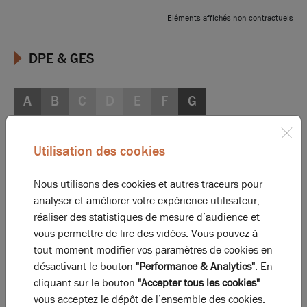
Eléments affichés non contractuels
DPE & GES
A
B
C
D
E
F
G
Diagnostic de performance énergétique
Utilisation des cookies
Diagnostic DPE en cours
Nous utilisons des cookies et autres traceurs pour
A
B
C
D
E
F
G
analyser et améliorer votre expérience utilisateur,
réaliser des statistiques de mesure d’audience et
vous permettre de lire des vidéos. Vous pouvez à
Indice d'émission de gaz à effet de serre
tout moment modifier vos paramètres de cookies en
Diagnostic GES en cours
désactivant le bouton
"Performance & Analytics"
. En
cliquant sur le bouton
"Accepter tous les cookies"
vous acceptez le dépôt de l’ensemble des cookies.