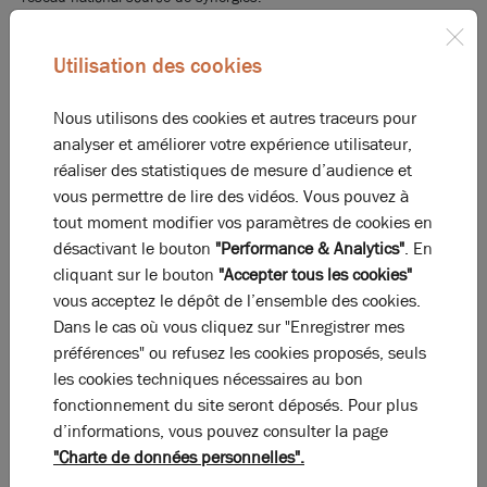
Affranchis des grands groupes financiarisés, nous mettons à votre
service, différentes offres en immobilier d'entreprise, en nous
Utilisation des cookies
souciant uniquement de vos attentes.
Nous utilisons des cookies et autres traceurs pour
analyser et améliorer votre expérience utilisateur,
réaliser des statistiques de mesure d’audience et
vous permettre de lire des vidéos. Vous pouvez à
tout moment modifier vos paramètres de cookies en
désactivant le bouton
"Performance & Analytics"
. En
Professionnalisme
cliquant sur le bouton
"Accepter tous les cookies"
Notre expertise s’appuie sur notre implantation locale : votre
vous acceptez le dépôt de l’ensemble des cookies.
interlocuteur connaît son marché.
Dans le cas où vous cliquez sur "Enregistrer mes
La rigueur et la réactivité sont nos soucis permanents. La qualité de
préférences" ou refusez les cookies proposés, seuls
service rendue est donc au cœur de nos préoccupations. Experts
les cookies techniques nécessaires au bon
en immobilier d'entreprise, nos conseillers se montrent très
fonctionnement du site seront déposés. Pour plus
professionnels pour vous guider en mieux dans vos recherche en
d’informations, vous pouvez consulter la page
local commercial, bureau, entrepôts, terrains, à Saint-Etienne,
"Charte de données personnelles".
Roanne et leurs alentours.