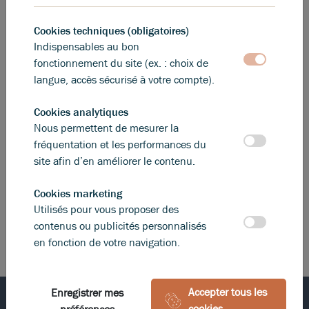
Cookies techniques (obligatoires)
Indispensables au bon
fonctionnement du site (ex. : choix de
langue, accès sécurisé à votre compte).
Cookies analytiques
Réactivité
Nous permettent de mesurer la
Professionnels du conseil, nos conseillers cherchent à vous
fréquentation et les performances du
apporter une réponse de qualité et ce dans vos contraintes de
site afin d’en améliorer le contenu.
délais, propres à tout projet immobilier.
Dans le cas où ce dernier évolue, nous sommes à même de réagir
Cookies marketing
afin de vous apporter de nouvelles solutions dans des délais
Utilisés pour vous proposer des
impartis. Réactifs, nous saurons réagir à toutes vos demandes liées
contenus ou publicités personnalisés
à l'immobilier d'entreprise.
en fonction de votre navigation.
Accepter tous les
Enregistrer mes
cookies