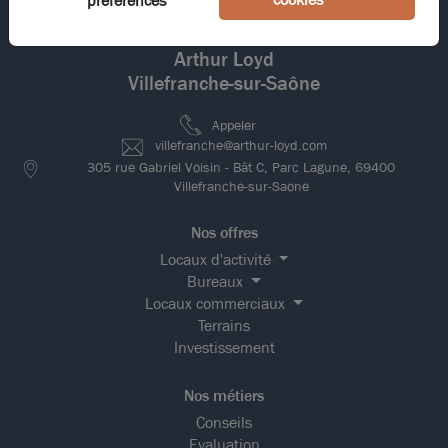
préférences
Votre agence
Arthur Loyd
Villefranche-sur-Saône
Appeler
villefranche@arthur-loyd.com
305 rue Gabriel Voisin - Bât C, Parc Lagune, 69400
Villefranche-sur-Saone
Nos offres
Locaux d'activité
Bureaux
Locaux commerciaux
Terrains
Investissement
Nos métiers
Conseils
Evaluation