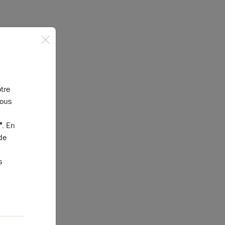
otre
vous
"
. En
de
Prix
(m² HT)
Prix Global
(HT)
s
2 800,00 €
271 600,00 €