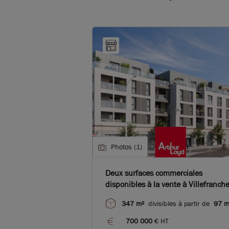
Photos (1)
Deux surfaces commerciales
disponibles à la vente à Villefranch
sur Saône, proche de la rue Nationa
347 m²
divisibles à partir de
97 m
et de la Gare.
700 000
€ HT