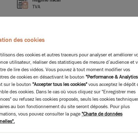
TVA
Conditions particulières à la vente
Prévoir en sus du prix : Places de
stationnement Frais de notaire
sation des cookies
 à
réduits Honoraires de
commercialisation
ilisons des cookies et autres traceurs pour analyser et améliorer v
nce utilisateur, réaliser des statistiques de mesure d’audience et 
tre de lire des vidéos. Vous pouvez à tout moment modifier vos
tres de cookies en désactivant le bouton
"Performance & Analytics
nt sur le bouton
"Accepter tous les cookies"
vous acceptez le dépôt 
mble des cookies. Dans le cas où vous cliquez sur "Enregistrer mes
pe
Bâtiment
Surface
(m²)
ences" ou refusez les cookies proposés, seuls les cookies technique
aires au bon fonctionnement du site seront déposés. Pour plus
mmerciaux
LOT B2
97
rmations, vous pouvez consulter la page
"Charte de données
nelles".
97