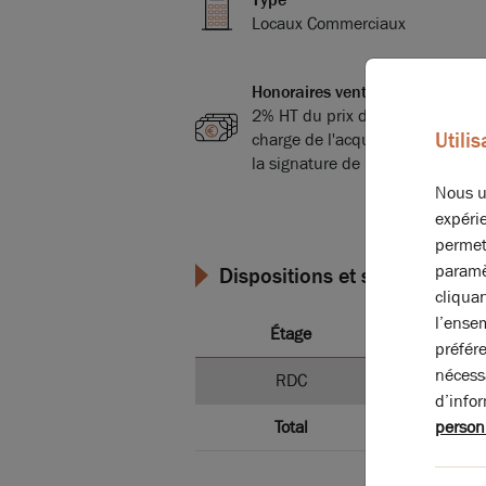
Locaux Commerciaux
Honoraires vente
2% HT du prix de vente HT, à la
Utili
charge de l'acquéreur, payables
la signature de l'acte
Nous ut
expérie
permet
paramè
Dispositions et surfaces
cliqua
l’ense
Étage
Ty
préfér
nécess
RDC
Locaux Co
d’info
person
Total