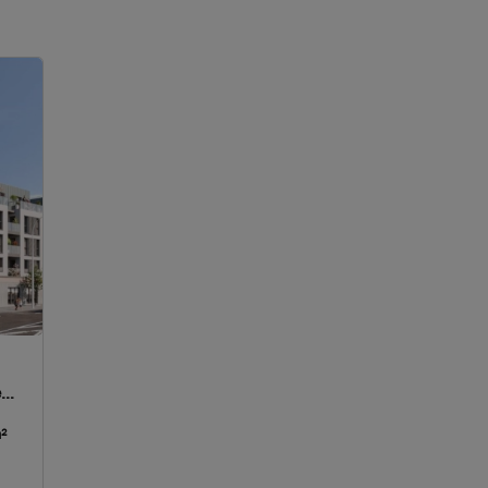
e
le
²