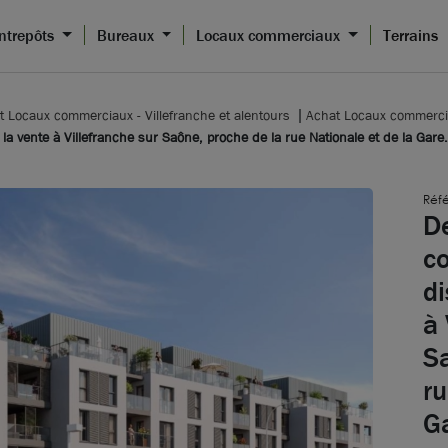
Entrepôts
Bureaux
Locaux commerciaux
Terrains
t Locaux commerciaux - Villefranche et alentours
Achat Locaux commerci
a vente à Villefranche sur Saône, proche de la rue Nationale et de la Gare.
Réf
D
c
di
à 
S
ru
G