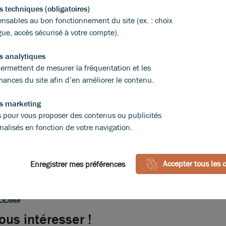
Eléments affichés non contractuels
s techniques (obligatoires)
ensables au bon fonctionnement du site (ex. : choix
gue, accès sécurisé à votre compte).
s analytiques
A
B
C
D
E
F
G
ermettent de mesurer la fréquentation et les
mances du site afin d’en améliorer le contenu.
Indice d'émission de gaz à effet de serre
s marketing
Diagnostic GES en cours
és pour vous proposer des contenus ou publicités
nalisés en fonction de votre navigation.
Accepter tous les 
Enregistrer mes préférences
bilier
ous intéresser !