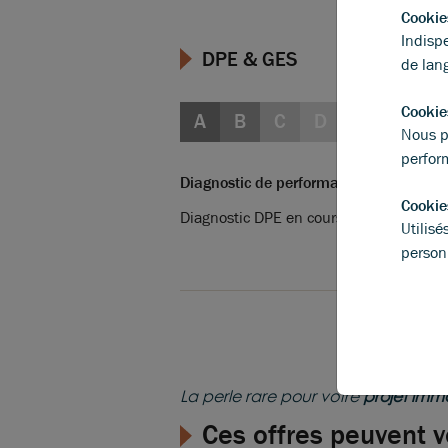
Cookie
Indisp
DPE & GES
de lan
Cookie
A
B
C
D
E
F
G
Nous p
perfor
Diagnostic de performance énergétique
Cookie
Diagnostic DPE en cours
Utilis
person
La perle rare pour votre
projet immo
Ces offres peuvent v