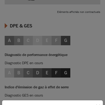
Eléments affichés non contractuels
DPE & GES
A
B
C
D
E
F
G
Diagnostic de performance énergétique
Diagnostic DPE en cours
A
B
C
D
E
F
G
Indice d'émission de gaz à effet de serre
Diagnostic GES en cours