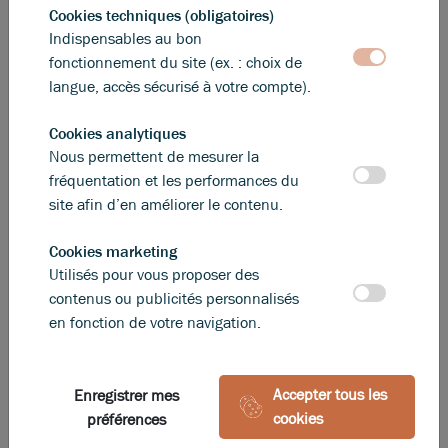
Cookies techniques (obligatoires)
Indispensables au bon
223 m²
non divisibles
fonctionnement du site (ex. : choix de
26 660
€ HT/HC/an
langue, accès sécurisé à votre compte).
Cookies analytiques
Nous permettent de mesurer la
fréquentation et les performances du
site afin d’en améliorer le contenu.
Cookies marketing
Utilisés pour vous proposer des
contenus ou publicités personnalisés
en fonction de votre navigation.
Accepter tous les
Enregistrer mes
cookies
préférences
Photos (3)