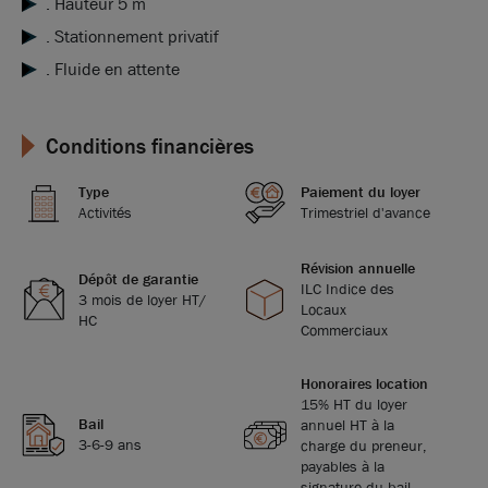
. Hauteur 5 m
. Stationnement privatif
. Fluide en attente
Conditions financières
Type
Paiement du loyer
Activités
Trimestriel d'avance
Révision annuelle
Dépôt de garantie
ILC Indice des
3 mois de loyer HT/
Locaux
HC
Commerciaux
Honoraires location
15% HT du loyer
Bail
annuel HT à la
3-6-9 ans
charge du preneur,
payables à la
signature du bail