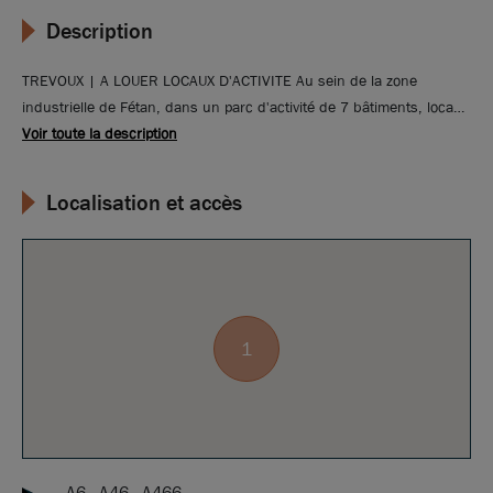
Description
TREVOUX | A LOUER LOCAUX D'ACTIVITE Au sein de la zone
industrielle de Fétan, dans un parc d'activité de 7 bâtiments, locaux
d'activité neufs disponibles à la location. Belle hauteur, porte
Voir toute la description
sectionnelle et porte de service, stationnements privatifs. Proche
des accès autoroutiers (A6 A46 et A466)
Localisation et accès
1
A6 - A46 - A466