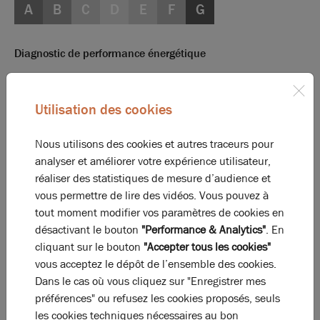
A
B
C
D
E
F
G
Diagnostic de performance énergétique
Diagnostic DPE en cours
A
B
C
D
E
F
G
Utilisation des cookies
Nous utilisons des cookies et autres traceurs pour
Indice d'émission de gaz à effet de serre
analyser et améliorer votre expérience utilisateur,
Diagnostic GES en cours
réaliser des statistiques de mesure d’audience et
vous permettre de lire des vidéos. Vous pouvez à
tout moment modifier vos paramètres de cookies en
désactivant le bouton
"Performance & Analytics"
. En
La perle rare pour votre
projet immobilier
cliquant sur le bouton
"Accepter tous les cookies"
Ces offres peuvent vous intéresser !
vous acceptez le dépôt de l’ensemble des cookies.
Dans le cas où vous cliquez sur "Enregistrer mes
préférences" ou refusez les cookies proposés, seuls
les cookies techniques nécessaires au bon