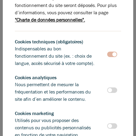
fonctionnement du site seront déposés. Pour plus
d’informations, vous pouvez consulter la page
"Charte de données personnelles".
Cookies techniques (obligatoires)
Indispensables au bon
fonctionnement du site (ex. : choix de
langue, accès sécurisé à votre compte).
Photos (3)
Cookies analytiques
A louer, vos locaux d'activité à ARNAS !
Nous permettent de mesurer la
fréquentation et les performances du
site afin d’en améliorer le contenu.
155 m²
non divisibles
Nous consulter
Cookies marketing
Utilisés pour vous proposer des
contenus ou publicités personnalisés
en fonction de votre navigation.