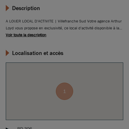
Description
A LOUER LOCAL D'ACTIVITE | Villefranche Sud Votre agence Arthur
Loyd vous propose en exclusivité, ce local d'activité disponible à la
location sur la commune de LIMAS au sud de VIllefranche sur
Voir toute la description
Saône. Places de stationnement disponibles. Excellente visibilité sur
la RD 306 au niveau du rond-point.
Localisation et accès
1
RD 306