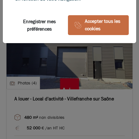
Accepter tous les
Enregistrer mes
cookies
préférences
Photos (4)
A louer - Local d'activité - Villefranche sur Saône
480 m²
non divisibles
52 000
€ /an HT HC