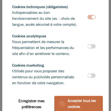
Photos (5)
Cookies techniques (obligatoires)
Indispensables au bon
LOCAUX D'ACTIVITÉ - A LOUER - BELLEVILLE EN
fonctionnement du site (ex. : choix de
BEAUJOLAIS
langue, accès sécurisé à votre compte).
6 200 m²
non divisibles
Cookies analytiques
480 000
€ /an HT HC
Nous permettent de mesurer la
fréquentation et les performances du
site afin d’en améliorer le contenu.
Cookies marketing
Utilisés pour vous proposer des
contenus ou publicités personnalisés
en fonction de votre navigation.
Accepter tous les
Enregistrer mes
cookies
préférences