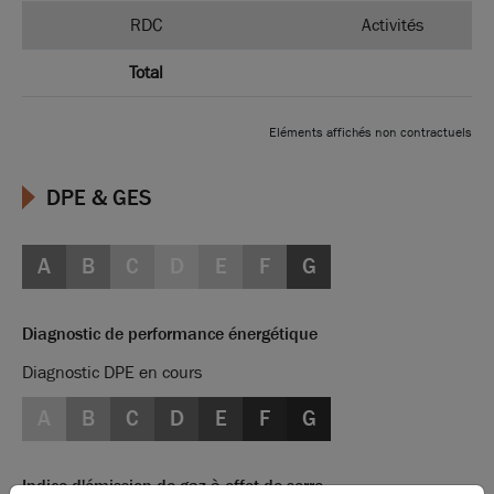
RDC
Activités
Total
Eléments affichés non contractuels
DPE & GES
A
B
C
D
E
F
G
Diagnostic de performance énergétique
Diagnostic DPE en cours
A
B
C
D
E
F
G
Indice d'émission de gaz à effet de serre