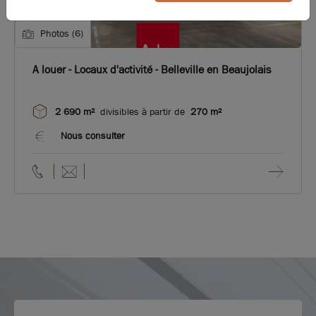
Photos (6)
A louer - Locaux d'activité - Belleville en Beaujolais
2 690 m²
divisibles à partir de
270 m²
Nous consulter