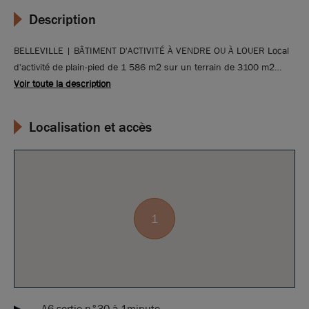
Description
BELLEVILLE | BÂTIMENT D'ACTIVITÉ À VENDRE OU À LOUER Local
d'activité de plain-pied de 1 586 m2 sur un terrain de 3100 m2
disponible à la vente ou à la location. À vocation artisanale ou
Voir toute la description
industrielle, ce bâtiment est situé à proximité des axes routiers et
autoroutiers (A6). Il offre également un bel espace de stockage.
Localisation et accès
1
A6 sortie n°30 à 1minute