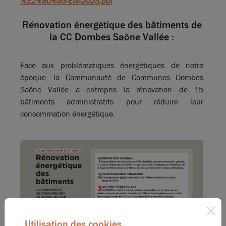
%E2%80%93-Ete-2025.pdf
Rénovation énergétique des bâtiments de
la CC Dombes Saône Vallée :
Face aux problématiques énergétiques de notre
époque, la Communauté de Communes Dombes
Saône Vallée a entrepris la rénovation de 15
bâtiments administratifs pour réduire leur
consommation énergétique.
Utilisation des cookies